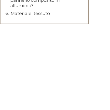
pannello composito in
alluminio?
Materiale: tessuto