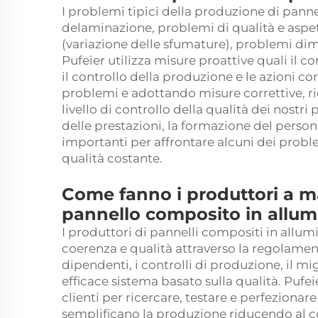
I problemi tipici della produzione di panne
delaminazione, problemi di qualità e aspett
(variazione delle sfumature), problemi dim
Pufeier utilizza misure proattive quali il con
il controllo della produzione e le azioni 
problemi e adottando misure correttive, r
livello di controllo della qualità dei nostr
delle prestazioni, la formazione del perso
importanti per affrontare alcuni dei prob
qualità costante.
Come fanno i produttori a m
pannello composito in allum
I produttori di pannelli compositi in allu
coerenza e qualità attraverso la regolament
dipendenti, i controlli di produzione, il mi
efficace sistema basato sulla qualità. Pufeie
clienti per ricercare, testare e perfezionare
semplificano la produzione riducendo al c