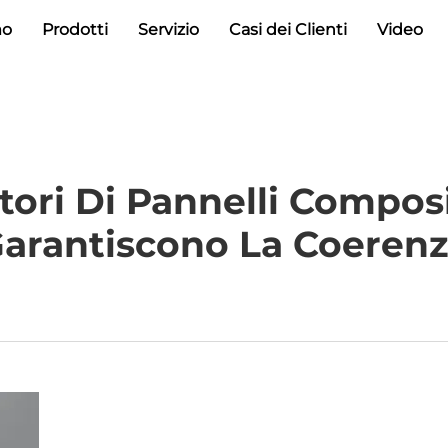
mo
Prodotti
Servizio
Casi dei Clienti
Video
ori Di Pannelli Composi
arantiscono La Coeren